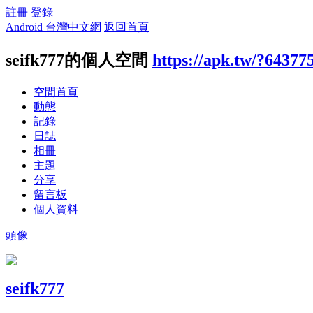
註冊
登錄
Android 台灣中文網
返回首頁
seifk777的個人空間
https://apk.tw/?64377
空間首頁
動態
記錄
日誌
相冊
主題
分享
留言板
個人資料
頭像
seifk777