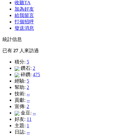
收聽TA
加為好友
給我留言
打個招呼
發送消息
統計信息
已有
27
人來訪過
積分:
5
鑽石:
2
碎鑽:
475
經驗:
5
幫助:
2
技術:
--
貢獻:
--
宣傳:
2
金豆:
--
好友:
11
主題:
1
日誌:
--