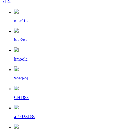
好友
mpe102
hoe2me
kmoole
voerkor
CHD88
a19928168