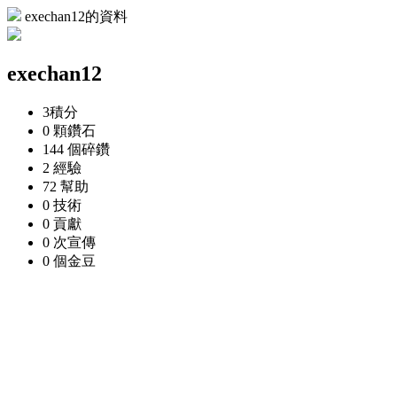
exechan12的資料
exechan12
3
積分
0 顆
鑽石
144 個
碎鑽
2
經驗
72
幫助
0
技術
0
貢獻
0 次
宣傳
0 個
金豆