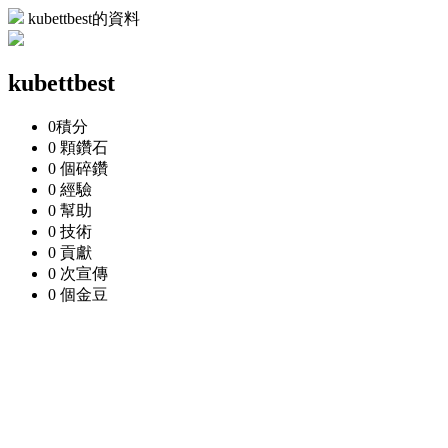
kubettbest的資料
kubettbest
0
積分
0 顆
鑽石
0 個
碎鑽
0
經驗
0
幫助
0
技術
0
貢獻
0 次
宣傳
0 個
金豆