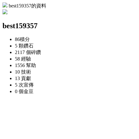
best159357的資料
best159357
86
積分
5 顆
鑽石
2117 個
碎鑽
58
經驗
1556
幫助
10
技術
13
貢獻
5 次
宣傳
0 個
金豆