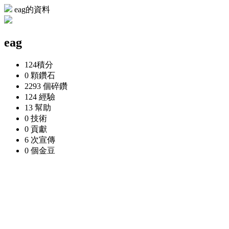
eag的資料
eag
124
積分
0 顆
鑽石
2293 個
碎鑽
124
經驗
13
幫助
0
技術
0
貢獻
6 次
宣傳
0 個
金豆