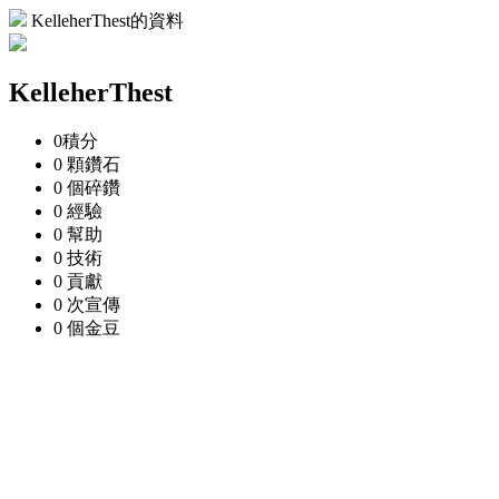
KelleherThest的資料
KelleherThest
0
積分
0 顆
鑽石
0 個
碎鑽
0
經驗
0
幫助
0
技術
0
貢獻
0 次
宣傳
0 個
金豆