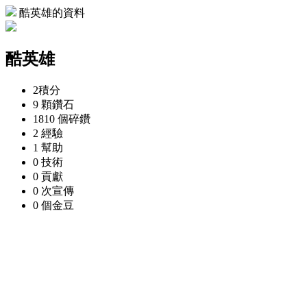
酷英雄的資料
酷英雄
2
積分
9 顆
鑽石
1810 個
碎鑽
2
經驗
1
幫助
0
技術
0
貢獻
0 次
宣傳
0 個
金豆