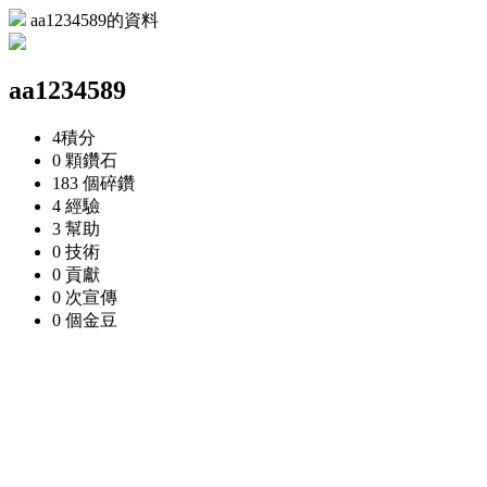
aa1234589的資料
aa1234589
4
積分
0 顆
鑽石
183 個
碎鑽
4
經驗
3
幫助
0
技術
0
貢獻
0 次
宣傳
0 個
金豆