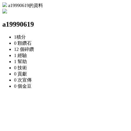
a19990619的資料
a19990619
1
積分
0 顆
鑽石
12 個
碎鑽
1
經驗
1
幫助
0
技術
0
貢獻
0 次
宣傳
0 個
金豆