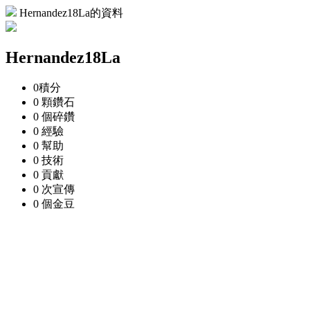
Hernandez18La的資料
Hernandez18La
0
積分
0 顆
鑽石
0 個
碎鑽
0
經驗
0
幫助
0
技術
0
貢獻
0 次
宣傳
0 個
金豆