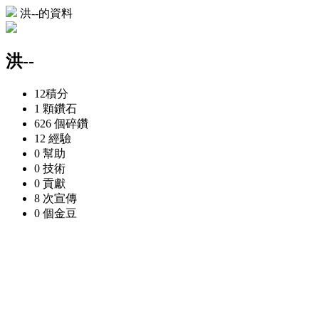
洪--的資料
洪--
12
積分
1 顆
鑽石
626 個
碎鑽
12
經驗
0
幫助
0
技術
0
貢獻
8 次
宣傳
0 個
金豆