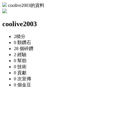
coolive2003的資料
coolive2003
2
積分
0 顆
鑽石
28 個
碎鑽
2
經驗
0
幫助
0
技術
0
貢獻
0 次
宣傳
0 個
金豆