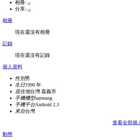
相冊:
--
分享:
--
相冊
現在還沒有相冊
記錄
現在還沒有記錄
個人資料
性別
男
生日
1990 年
居住地
台灣 嘉義市
手機機型
samsung
手機平台
Android 2.3
來自
台灣
查看全部個
動態