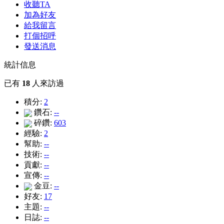
收聽TA
加為好友
給我留言
打個招呼
發送消息
統計信息
已有
18
人來訪過
積分:
2
鑽石:
--
碎鑽:
603
經驗:
2
幫助:
--
技術:
--
貢獻:
--
宣傳:
--
金豆:
--
好友:
17
主題:
--
日誌:
--