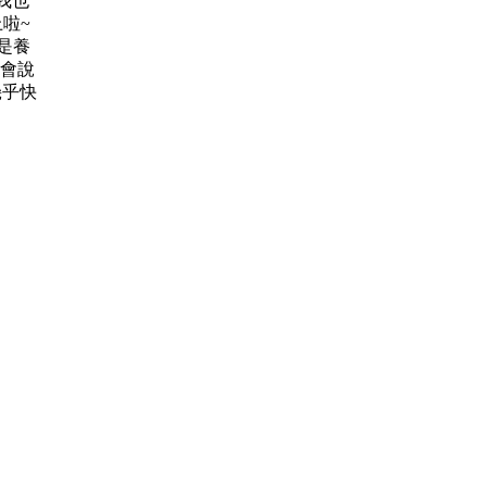
我也
上啦~
是養
才會說
幾乎快