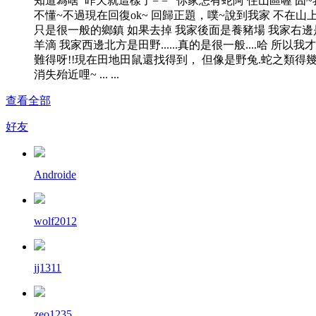
知道為啥 昨天就這樣了= = 你家怎有蛇阿 住山區喔 囧~
不懂~不過現在回復ok~ 回歸正題，噗~說到我家 不在山
只是很一般的鄉鎮 如果去掉 我家後面是養豬場 我家右邊
羊滴 我家西邊北方是田野......真的是很一般....哈 所以我
難得呀!!現在田地田鼠還找得到， 但像是野兔.蛇之類得
消失殆近哩~ ... ...
查看全部
好友
Androide
wolf2012
jj1311
zeo1235