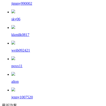
jimmy990002
sky06
kkmilk0817
weib092421
poxx11
alion
jenny1007520
最近訪客