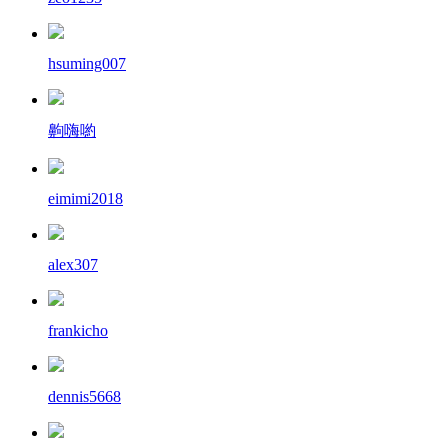
hsuming007
齁嗨喲
eimimi2018
alex307
frankicho
dennis5668