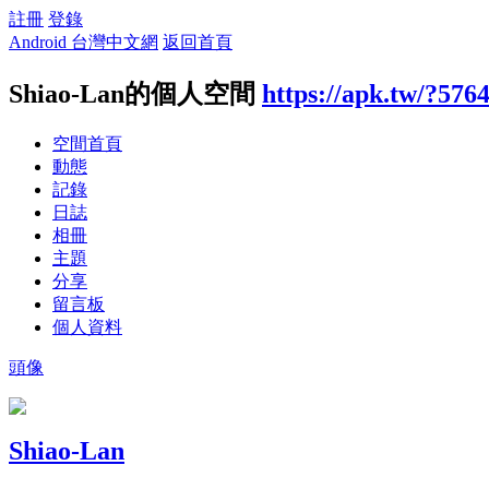
註冊
登錄
Android 台灣中文網
返回首頁
Shiao-Lan的個人空間
https://apk.tw/?576
空間首頁
動態
記錄
日誌
相冊
主題
分享
留言板
個人資料
頭像
Shiao-Lan