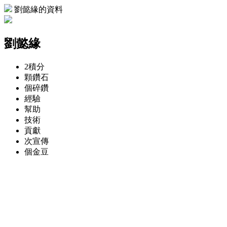
劉懿緣的資料
劉懿緣
2
積分
顆
鑽石
個
碎鑽
經驗
幫助
技術
貢獻
次
宣傳
個
金豆