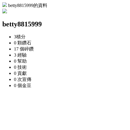
betty8815999的資料
betty8815999
3
積分
0 顆
鑽石
17 個
碎鑽
3
經驗
0
幫助
0
技術
0
貢獻
0 次
宣傳
0 個
金豆