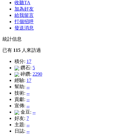
收聽TA
加為好友
給我留言
打個招呼
發送消息
統計信息
已有
115
人來訪過
積分:
17
鑽石:
5
碎鑽:
2290
經驗:
17
幫助:
--
技術:
--
貢獻:
--
宣傳:
--
金豆:
--
好友:
7
主題:
--
日誌:
--