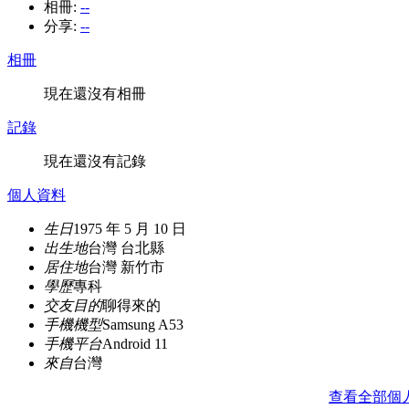
相冊:
--
分享:
--
相冊
現在還沒有相冊
記錄
現在還沒有記錄
個人資料
生日
1975 年 5 月 10 日
出生地
台灣 台北縣
居住地
台灣 新竹市
學歷
專科
交友目的
聊得來的
手機機型
Samsung A53
手機平台
Android 11
來自
台灣
查看全部個