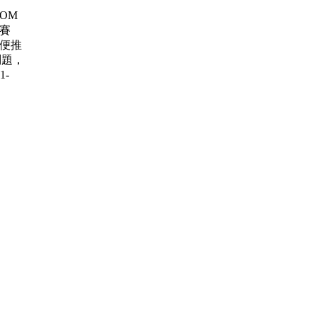
 ROM
大賽
賽 順便推
問題，
1-