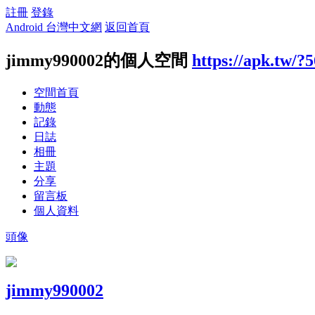
註冊
登錄
Android 台灣中文網
返回首頁
jimmy990002的個人空間
https://apk.tw/?
空間首頁
動態
記錄
日誌
相冊
主題
分享
留言板
個人資料
頭像
jimmy990002