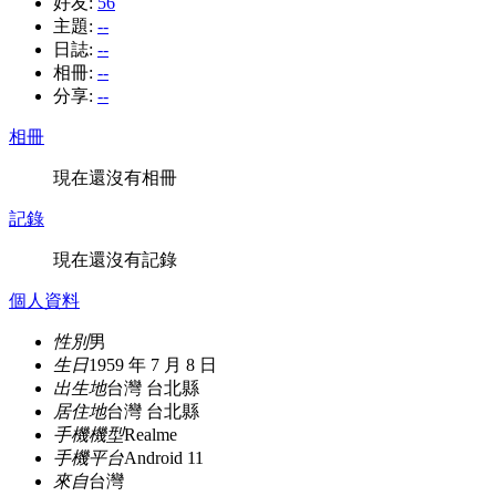
好友:
56
主題:
--
日誌:
--
相冊:
--
分享:
--
相冊
現在還沒有相冊
記錄
現在還沒有記錄
個人資料
性別
男
生日
1959 年 7 月 8 日
出生地
台灣 台北縣
居住地
台灣 台北縣
手機機型
Realme
手機平台
Android 11
來自
台灣