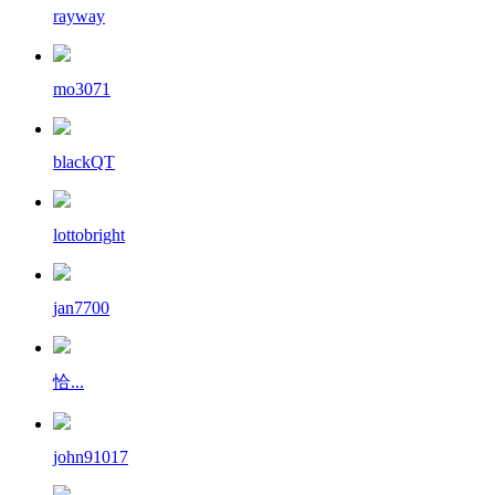
rayway
mo3071
blackQT
lottobright
jan7700
恰...
john91017