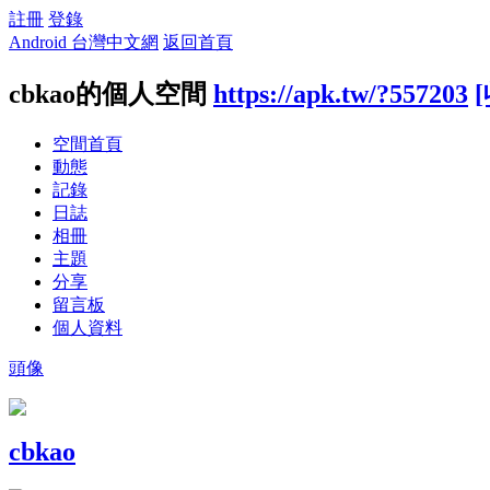
註冊
登錄
Android 台灣中文網
返回首頁
cbkao的個人空間
https://apk.tw/?557203
空間首頁
動態
記錄
日誌
相冊
主題
分享
留言板
個人資料
頭像
cbkao