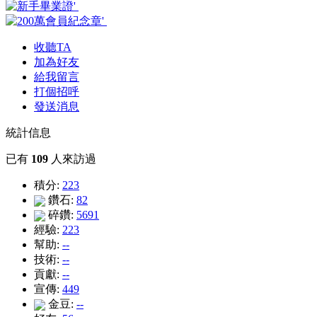
收聽TA
加為好友
給我留言
打個招呼
發送消息
統計信息
已有
109
人來訪過
積分:
223
鑽石:
82
碎鑽:
5691
經驗:
223
幫助:
--
技術:
--
貢獻:
--
宣傳:
449
金豆:
--