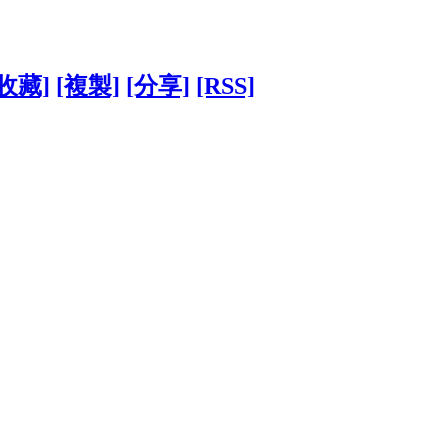
[收藏]
[複製]
[分享]
[RSS]