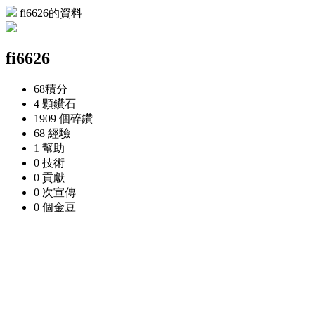
fi6626的資料
fi6626
68
積分
4 顆
鑽石
1909 個
碎鑽
68
經驗
1
幫助
0
技術
0
貢獻
0 次
宣傳
0 個
金豆