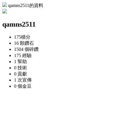
qamns2511的資料
qamns2511
175
積分
16 顆
鑽石
1504 個
碎鑽
175
經驗
1
幫助
0
技術
0
貢獻
1 次
宣傳
0 個
金豆