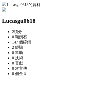
Lucasgu0618的資料
Lucasgu0618
2
積分
0 顆
鑽石
147 個
碎鑽
2
經驗
0
幫助
0
技術
0
貢獻
0 次
宣傳
0 個
金豆