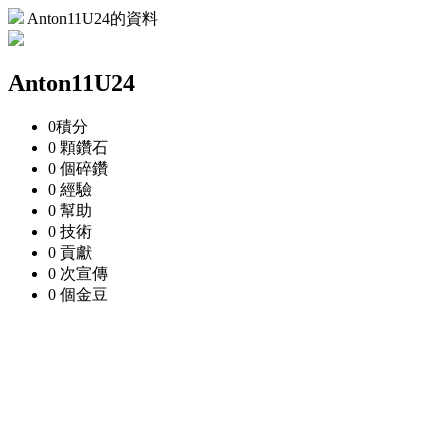
Anton11U24的資料
Anton11U24
0
積分
0 顆
鑽石
0 個
碎鑽
0
經驗
0
幫助
0
技術
0
貢獻
0 次
宣傳
0 個
金豆