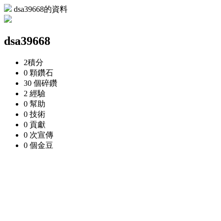
dsa39668的資料
dsa39668
2
積分
0 顆
鑽石
30 個
碎鑽
2
經驗
0
幫助
0
技術
0
貢獻
0 次
宣傳
0 個
金豆