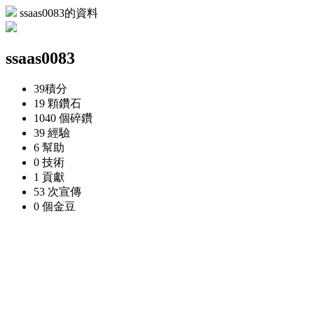
ssaas0083的資料
ssaas0083
39
積分
19 顆
鑽石
1040 個
碎鑽
39
經驗
6
幫助
0
技術
1
貢獻
53 次
宣傳
0 個
金豆