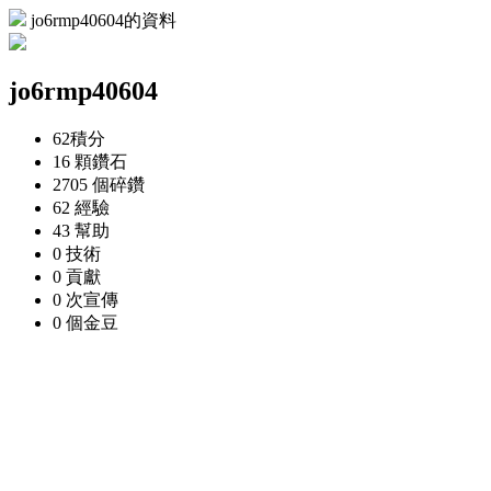
jo6rmp40604的資料
jo6rmp40604
62
積分
16 顆
鑽石
2705 個
碎鑽
62
經驗
43
幫助
0
技術
0
貢獻
0 次
宣傳
0 個
金豆