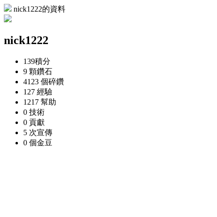
nick1222的資料
nick1222
139
積分
9 顆
鑽石
4123 個
碎鑽
127
經驗
1217
幫助
0
技術
0
貢獻
5 次
宣傳
0 個
金豆