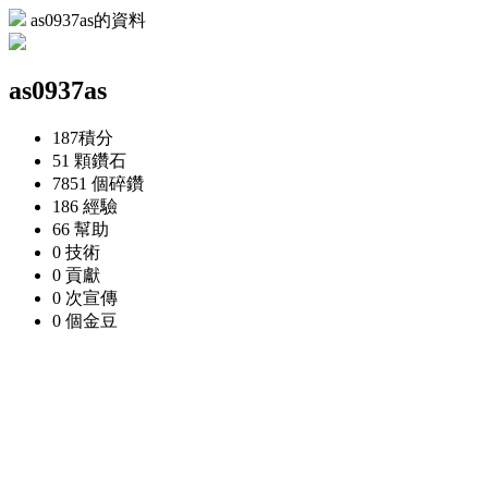
as0937as的資料
as0937as
187
積分
51 顆
鑽石
7851 個
碎鑽
186
經驗
66
幫助
0
技術
0
貢獻
0 次
宣傳
0 個
金豆