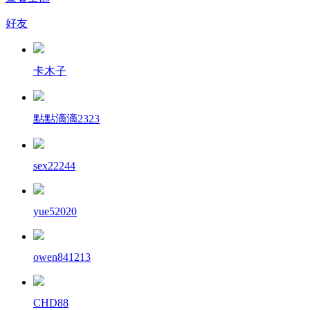
好友
卡木子
點點滴滴2323
sex22244
yue52020
owen841213
CHD88