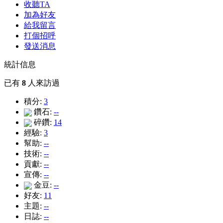
收聽TA
加為好友
給我留言
打個招呼
發送消息
統計信息
已有
8
人來訪過
積分:
3
鑽石:
--
碎鑽:
14
經驗:
3
幫助:
--
技術:
--
貢獻:
--
宣傳:
--
金豆:
--
好友:
11
主題:
--
日誌:
--