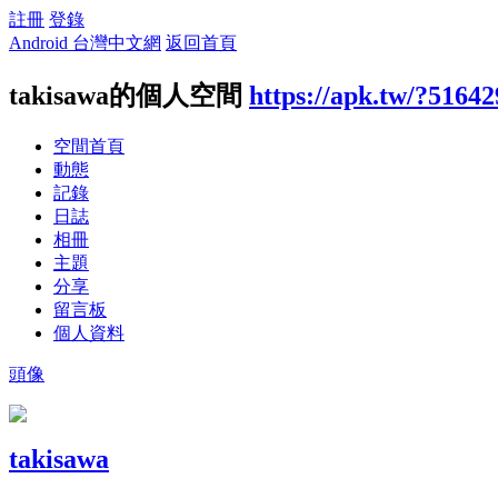
註冊
登錄
Android 台灣中文網
返回首頁
takisawa的個人空間
https://apk.tw/?51642
空間首頁
動態
記錄
日誌
相冊
主題
分享
留言板
個人資料
頭像
takisawa