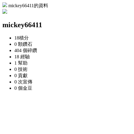
mickey66411的資料
mickey66411
18
積分
0 顆
鑽石
404 個
碎鑽
18
經驗
1
幫助
0
技術
0
貢獻
0 次
宣傳
0 個
金豆