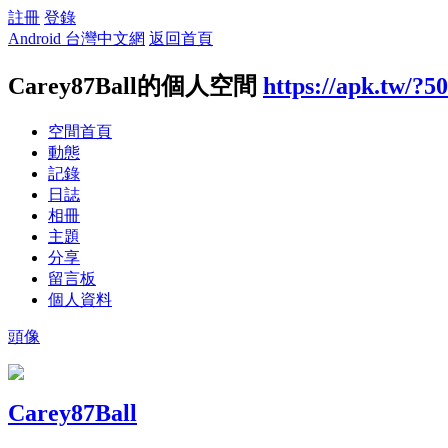
註冊
登錄
Android 台灣中文網
返回首頁
Carey87Ball的個人空間
https://apk.tw/?5
空間首頁
動態
記錄
日誌
相冊
主題
分享
留言板
個人資料
頭像
Carey87Ball