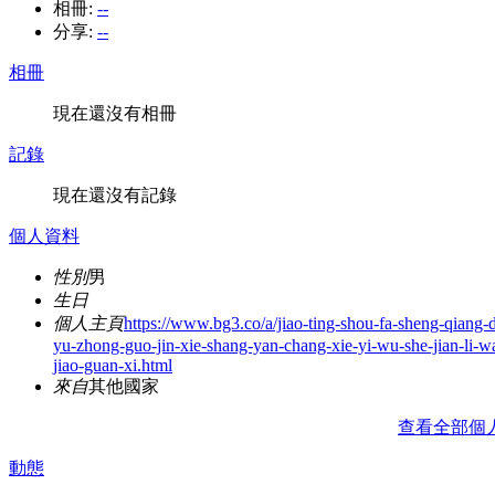
相冊:
--
分享:
--
相冊
現在還沒有相冊
記錄
現在還沒有記錄
個人資料
性別
男
生日
個人主頁
https://www.bg3.co/a/jiao-ting-shou-fa-sheng-qiang-
yu-zhong-guo-jin-xie-shang-yan-chang-xie-yi-wu-she-jian-li-wa
jiao-guan-xi.html
來自
其他國家
查看全部個
動態