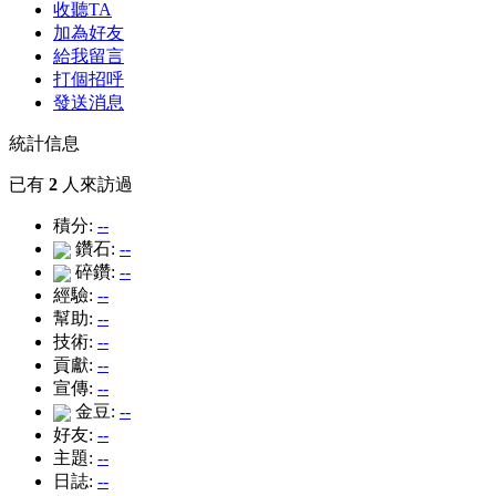
收聽TA
加為好友
給我留言
打個招呼
發送消息
統計信息
已有
2
人來訪過
積分:
--
鑽石:
--
碎鑽:
--
經驗:
--
幫助:
--
技術:
--
貢獻:
--
宣傳:
--
金豆:
--
好友:
--
主題:
--
日誌:
--