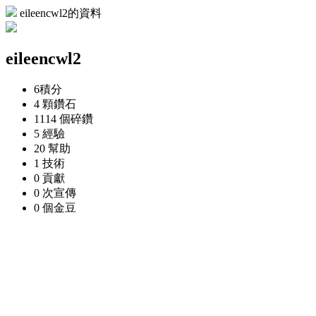
eileencwl2的資料
eileencwl2
6
積分
4 顆
鑽石
1114 個
碎鑽
5
經驗
20
幫助
1
技術
0
貢獻
0 次
宣傳
0 個
金豆