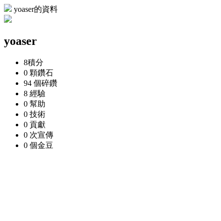
yoaser的資料
yoaser
8
積分
0 顆
鑽石
94 個
碎鑽
8
經驗
0
幫助
0
技術
0
貢獻
0 次
宣傳
0 個
金豆