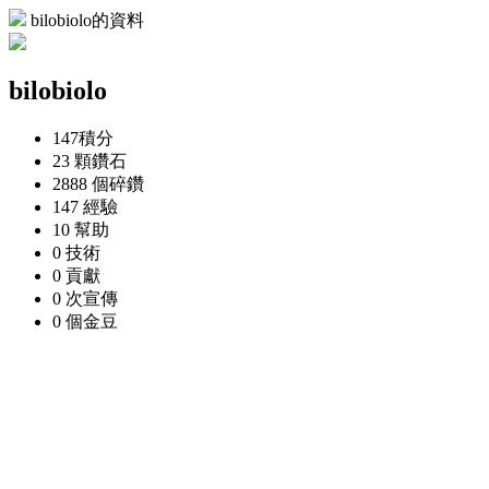
bilobiolo的資料
bilobiolo
147
積分
23 顆
鑽石
2888 個
碎鑽
147
經驗
10
幫助
0
技術
0
貢獻
0 次
宣傳
0 個
金豆