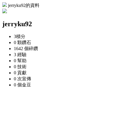
jerryku92的資料
jerryku92
3
積分
0 顆
鑽石
1642 個
碎鑽
3
經驗
0
幫助
0
技術
0
貢獻
0 次
宣傳
0 個
金豆