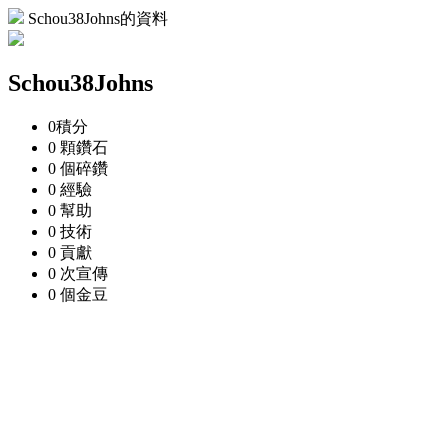
Schou38Johns的資料
Schou38Johns
0
積分
0 顆
鑽石
0 個
碎鑽
0
經驗
0
幫助
0
技術
0
貢獻
0 次
宣傳
0 個
金豆