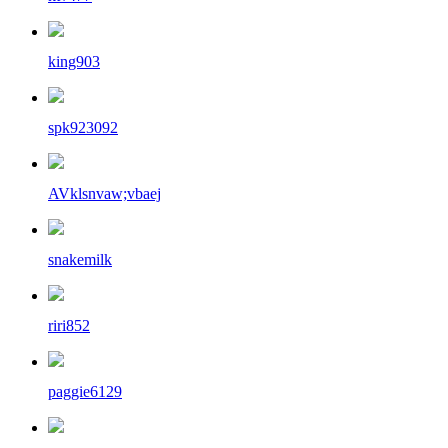
king903
spk923092
AVklsnvaw;vbaej
snakemilk
riri852
paggie6129