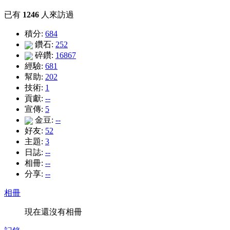
已有
1246
人來訪過
積分:
684
鑽石:
252
碎鑽:
16867
經驗:
681
幫助:
202
技術:
1
貢獻:
--
宣傳:
5
金豆:
--
好友:
52
主題:
3
日誌:
--
相冊:
--
分享:
--
相冊
現在還沒有相冊