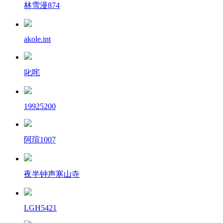
林雪漫874
akole.int
叱咤
19925200
阿瑄1007
夜半钟声寒山寺
LGH5421