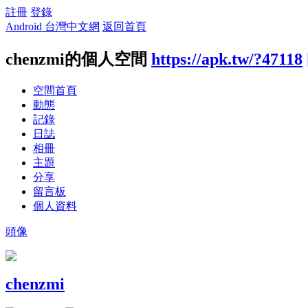
註冊
登錄
Android 台灣中文網
返回首頁
chenzmi的個人空間
https://apk.tw/?47118
空間首頁
動態
記錄
日誌
相冊
主題
分享
留言板
個人資料
頭像
chenzmi