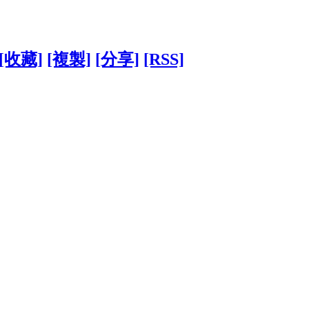
[收藏]
[複製]
[分享]
[RSS]