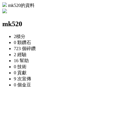
mk520的資料
mk520
2
積分
0 顆
鑽石
723 個
碎鑽
2
經驗
16
幫助
0
技術
0
貢獻
9 次
宣傳
0 個
金豆