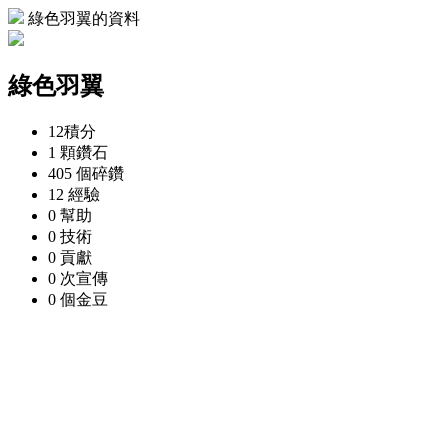
綠色羽翼的資料
綠色羽翼
12
積分
1 顆
鑽石
405 個
碎鑽
12
經驗
0
幫助
0
技術
0
貢獻
0 次
宣傳
0 個
金豆