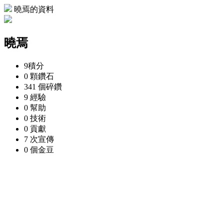
曉焉的資料
曉焉
9
積分
0 顆
鑽石
341 個
碎鑽
9
經驗
0
幫助
0
技術
0
貢獻
7 次
宣傳
0 個
金豆