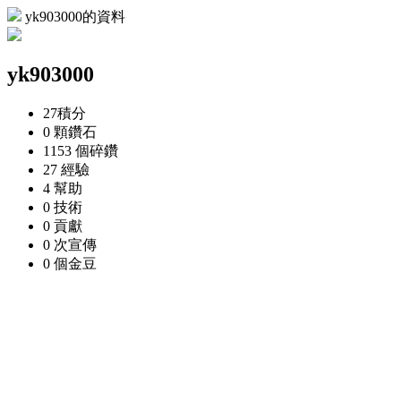
yk903000的資料
yk903000
27
積分
0 顆
鑽石
1153 個
碎鑽
27
經驗
4
幫助
0
技術
0
貢獻
0 次
宣傳
0 個
金豆