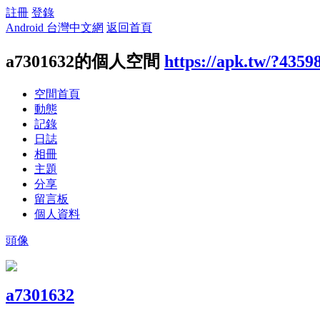
註冊
登錄
Android 台灣中文網
返回首頁
a7301632的個人空間
https://apk.tw/?4359
空間首頁
動態
記錄
日誌
相冊
主題
分享
留言板
個人資料
頭像
a7301632