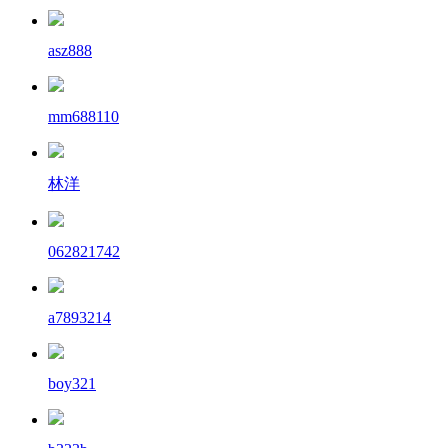
asz888
mm688110
林洋
062821742
a7893214
boy321