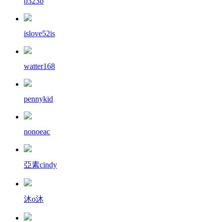
b323b
islove52is
watter168
pennykid
nonoeac
亞素cindy
沐o沐