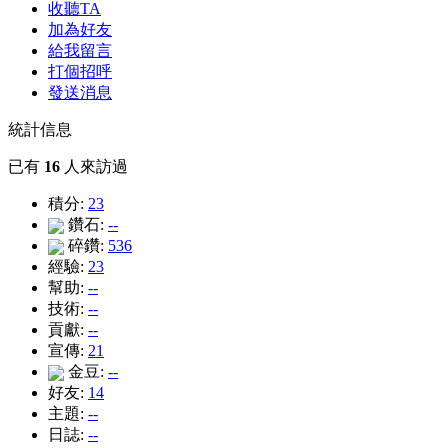
收聽TA
加為好友
給我留言
打個招呼
發送消息
統計信息
已有
16
人來訪過
積分:
23
鑽石:
--
碎鑽:
536
經驗:
23
幫助:
--
技術:
--
貢獻:
--
宣傳:
21
金豆:
--
好友:
14
主題:
--
日誌:
--