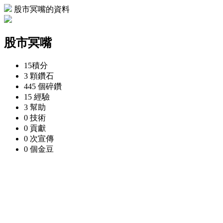
股市冥嘴的資料
股市冥嘴
15
積分
3 顆
鑽石
445 個
碎鑽
15
經驗
3
幫助
0
技術
0
貢獻
0 次
宣傳
0 個
金豆