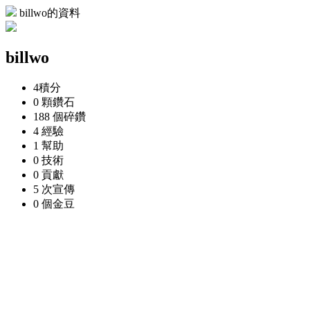
billwo的資料
billwo
4
積分
0 顆
鑽石
188 個
碎鑽
4
經驗
1
幫助
0
技術
0
貢獻
5 次
宣傳
0 個
金豆