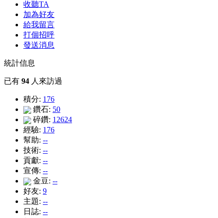
收聽TA
加為好友
給我留言
打個招呼
發送消息
統計信息
已有
94
人來訪過
積分:
176
鑽石:
50
碎鑽:
12624
經驗:
176
幫助:
--
技術:
--
貢獻:
--
宣傳:
--
金豆:
--
好友:
9
主題:
--
日誌:
--