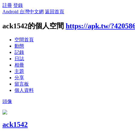
註冊
登錄
Android 台灣中文網
返回首頁
ack1542的個人空間
https://apk.tw/?42058
空間首頁
動態
記錄
日誌
相冊
主題
分享
留言板
個人資料
頭像
ack1542