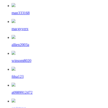
man333168
macgyverx
allien2003a
winsom8020
fdsa123
a0989912472