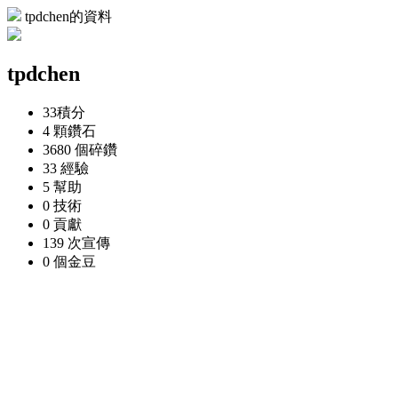
tpdchen的資料
tpdchen
33
積分
4 顆
鑽石
3680 個
碎鑽
33
經驗
5
幫助
0
技術
0
貢獻
139 次
宣傳
0 個
金豆