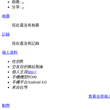
相冊:
--
分享:
--
相冊
現在還沒有相冊
記錄
現在還沒有記錄
個人資料
性別
男
交友目的
廣結善緣
個人主頁
http://
手機機型
I9300
手機平台
Android 4.0
來自
台灣
查看全部個
動態