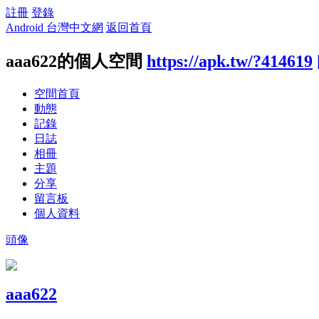
註冊
登錄
Android 台灣中文網
返回首頁
aaa622的個人空間
https://apk.tw/?414619
空間首頁
動態
記錄
日誌
相冊
主題
分享
留言板
個人資料
頭像
aaa622