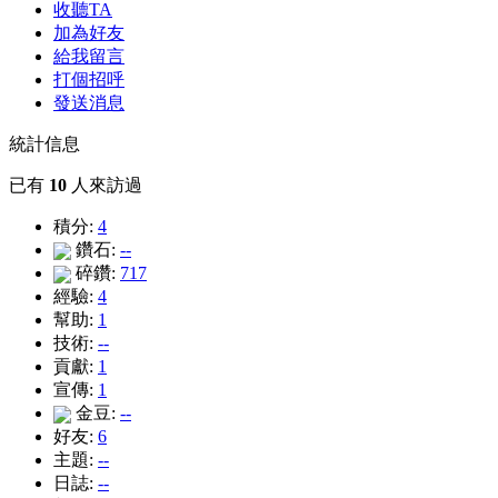
收聽TA
加為好友
給我留言
打個招呼
發送消息
統計信息
已有
10
人來訪過
積分:
4
鑽石:
--
碎鑽:
717
經驗:
4
幫助:
1
技術:
--
貢獻:
1
宣傳:
1
金豆:
--
好友:
6
主題:
--
日誌:
--