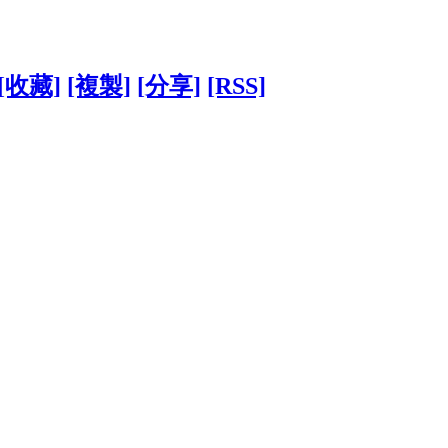
[收藏]
[複製]
[分享]
[RSS]