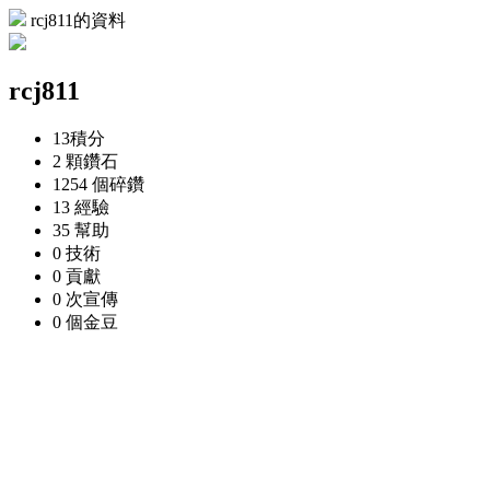
rcj811的資料
rcj811
13
積分
2 顆
鑽石
1254 個
碎鑽
13
經驗
35
幫助
0
技術
0
貢獻
0 次
宣傳
0 個
金豆