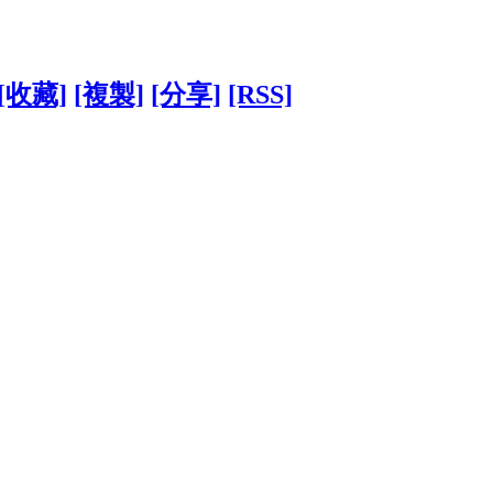
[收藏]
[複製]
[分享]
[RSS]