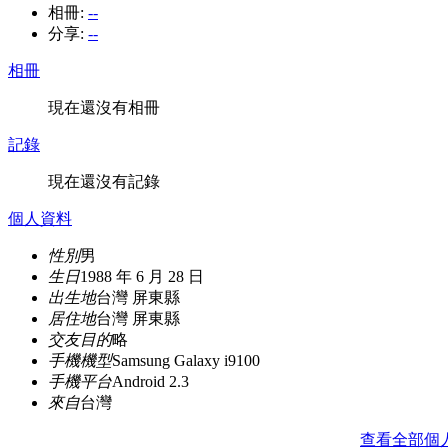
相冊:
--
分享:
--
相冊
現在還沒有相冊
記錄
現在還沒有記錄
個人資料
性別
男
生日
1988 年 6 月 28 日
出生地
台灣 屏東縣
居住地
台灣 屏東縣
交友目的
略
手機機型
Samsung Galaxy i9100
手機平台
Android 2.3
來自
台灣
查看全部個