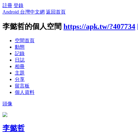
註冊
登錄
Android 台灣中文網
返回首頁
李懿哲的個人空間
https://apk.tw/?407734
空間首頁
動態
記錄
日誌
相冊
主題
分享
留言板
個人資料
頭像
李懿哲