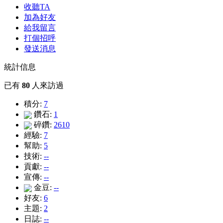
收聽TA
加為好友
給我留言
打個招呼
發送消息
統計信息
已有
80
人來訪過
積分:
7
鑽石:
1
碎鑽:
2610
經驗:
7
幫助:
5
技術:
--
貢獻:
--
宣傳:
--
金豆:
--
好友:
6
主題:
2
日誌:
--