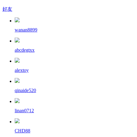
好友
wanan8899
abcdegtxx
alextoy
qinaide520
linan0712
CHD88