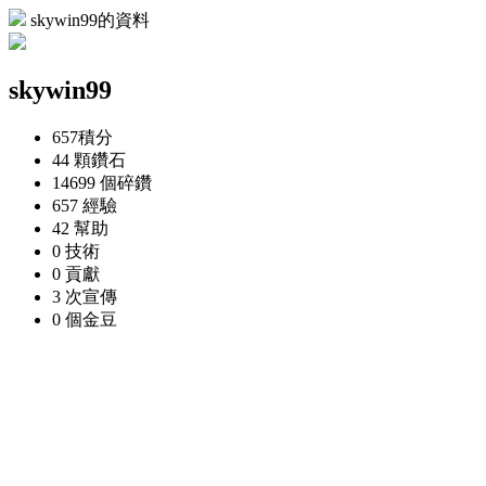
skywin99的資料
skywin99
657
積分
44 顆
鑽石
14699 個
碎鑽
657
經驗
42
幫助
0
技術
0
貢獻
3 次
宣傳
0 個
金豆