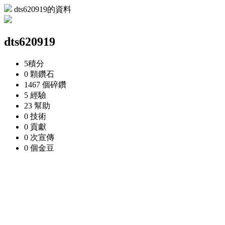
dts620919的資料
dts620919
5
積分
0 顆
鑽石
1467 個
碎鑽
5
經驗
23
幫助
0
技術
0
貢獻
0 次
宣傳
0 個
金豆