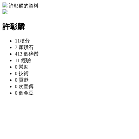
許彰麟的資料
許彰麟
11
積分
7 顆
鑽石
413 個
碎鑽
11
經驗
0
幫助
0
技術
0
貢獻
0 次
宣傳
0 個
金豆